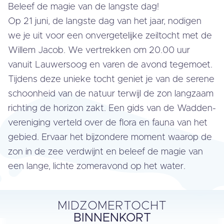
Beleef de magie van de langste dag!
Op 21 juni, de langste dag van het jaar, nodigen
we je uit voor een on­ver­ge­te­lij­ke zeiltocht met de
Willem Jacob. We ver­trek­ken om 20.00 uur
vanuit Lau­wers­oog en varen de avond tegemoet.
Tijdens deze unieke tocht geniet je van de serene
schoon­heid van de natuur terwijl de zon langzaam
richting de horizon zakt. Een gids van de Wad­den­
ver­e­ni­ging verteld over de flora en fauna van het
gebied. Ervaar het bij­zon­de­re moment waarop de
zon in de zee verdwijnt en beleef de magie van
een lange, lichte zo­mer­avond op het water.
MIDZOMERTOCHT
RONDVAART
BINNENKORT
LAUWERSOOG