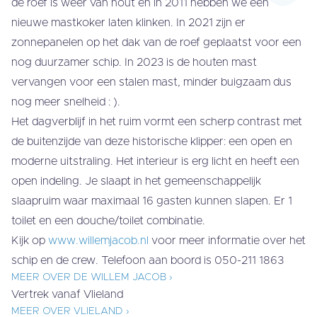
de roef is weer van hout en in 2011 hebben we een
nieuwe mastkoker laten klinken. In 2021 zijn er
zonnepanelen op het dak van de roef geplaatst voor een
nog duurzamer schip. In 2023 is de houten mast
vervangen voor een stalen mast, minder buigzaam dus
nog meer snelheid : ).
Het dagverblijf in het ruim vormt een scherp contrast met
de buitenzijde van deze historische klipper: een open en
moderne uitstraling. Het interieur is erg licht en heeft een
open indeling. Je slaapt in het gemeenschappelijk
slaapruim waar maximaal 16 gasten kunnen slapen. Er 1
toilet en een douche/toilet combinatie.
Kijk op
www.willemjacob.nl
voor meer informatie over het
schip en de crew. Telefoon aan boord is 050-211 1863
MEER OVER DE WILLEM JACOB ›
Vertrek vanaf Vlieland
MEER OVER VLIELAND ›