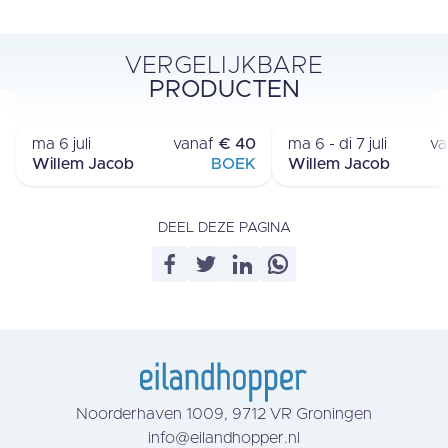
VERGELIJKBARE
OVERTOCHT
HAVENOVERNAC
PRODUCTEN
VLIELAND - TERSCHELLING
TERSCHELLI
›
ma 6 juli
vanaf
€ 40
ma 6 - di 7 juli
va
Willem Jacob
BOEK
Willem Jacob
DEEL DEZE PAGINA
Noorderhaven 1009, 9712 VR Groningen
info@eilandhopper.nl