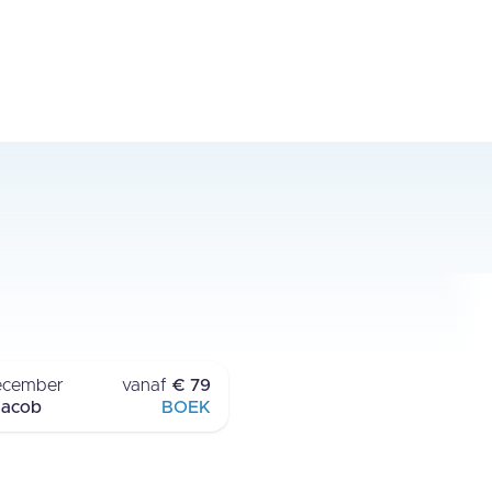
RONDVAART
LAUWERSOOG
ecember
vanaf
€ 79
Jacob
BOEK