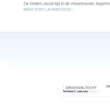
De Willem Jacob ligt in de Vissershaven, tegenov
MEER OVER LAUWERSOOG ›
OVERTOCHT
LAUWERSOOG - SCHIERM
vr 6 november
v
DROOGVALTOCHT
Willem Jacob