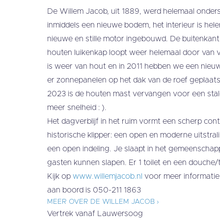
De Willem Jacob, uit 1889, werd helemaal onder
inmiddels een nieuwe bodem, het interieur is hel
nieuwe en stille motor ingebouwd. De buitenkant 
houten luikenkap loopt weer helemaal door van vo
is weer van hout en in 2011 hebben we een nieuwe
er zonnepanelen op het dak van de roef geplaats
2023 is de houten mast vervangen voor een sta
meer snelheid : ).
Het dagverblijf in het ruim vormt een scherp con
historische klipper: een open en moderne uitstralin
een open indeling. Je slaapt in het gemeenschap
gasten kunnen slapen. Er 1 toilet en een douche/t
Kijk op
www.willemjacob.nl
voor meer informatie
aan boord is 050-211 1863
MEER OVER DE WILLEM JACOB ›
Vertrek vanaf Lauwersoog