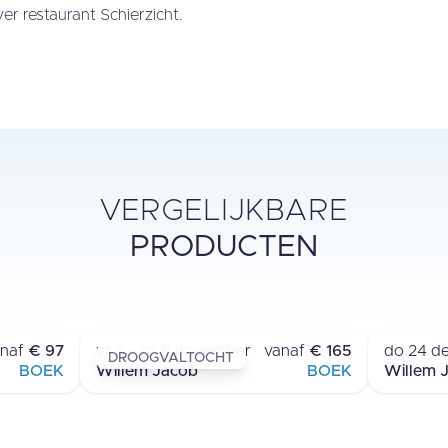
er restaurant Schierzicht.
VERGELIJKBARE
PRODUCTEN
MEERDAAGSE REIS
ONNIKOOG
LAUWERSOOG - LAUWERSOOG
anaf
€ 97
vr 6 - zo 8 november
vanaf
€ 165
do 24 d
DROOGVALTOCHT
BOEK
Willem Jacob
BOEK
Willem 