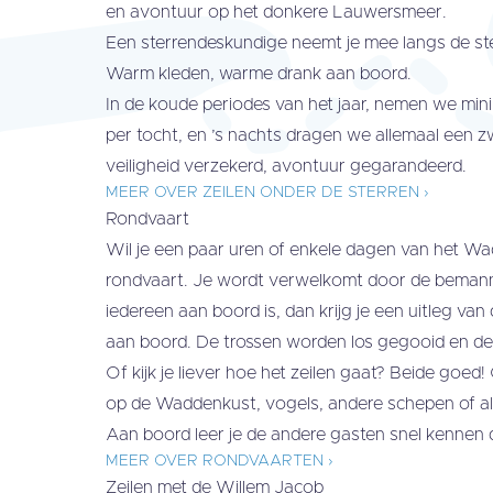
en avontuur op het donkere Lauwersmeer.
Een sterrendeskundige neemt je mee langs de st
Warm kleden, warme drank aan boord.
In de koude periodes van het jaar, nemen we mi
per tocht, en ’s nachts dragen we allemaal een
veiligheid verzekerd, avontuur gegarandeerd.
MEER OVER ZEILEN ONDER DE STERREN ›
Rondvaart
Wil je een paar uren of enkele dagen van het W
rondvaart. Je wordt verwelkomt door de bemanni
iedereen aan boord is, dan krijg je een uitleg van
aan boord. De trossen worden los gegooid en de
Of kijk je liever hoe het zeilen gaat? Beide goed
op de Waddenkust, vogels, andere schepen of als
Aan boord leer je de andere gasten snel kennen d
MEER OVER RONDVAARTEN ›
Zeilen met de Willem Jacob