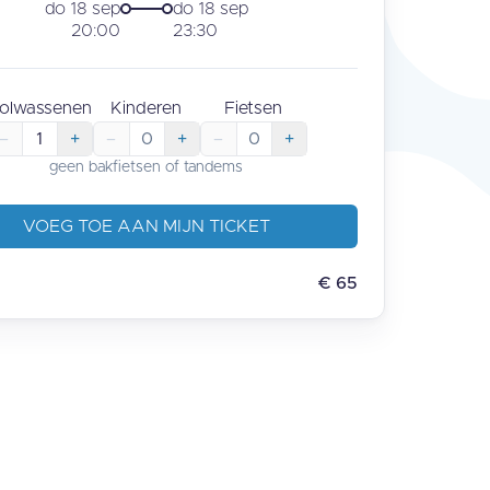
do 18 sep
do 18 sep
20:00
23:30
olwassenen
Kinderen
Fietsen
–
1
+
–
0
+
–
0
+
geen bakfietsen of tandems
VOEG TOE AAN MIJN TICKET
€
65