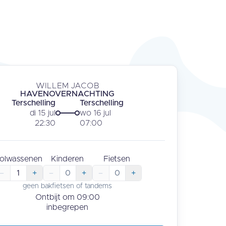
WILLEM JACOB
HAVENOVERNACHTING
Terschelling
Terschelling
di 15 jul
wo 16 jul
22:30
07:00
olwassenen
Kinderen
Fietsen
–
1
+
–
0
+
–
0
+
geen bakfietsen of tandems
Ontbijt om
09:00
inbegrepen