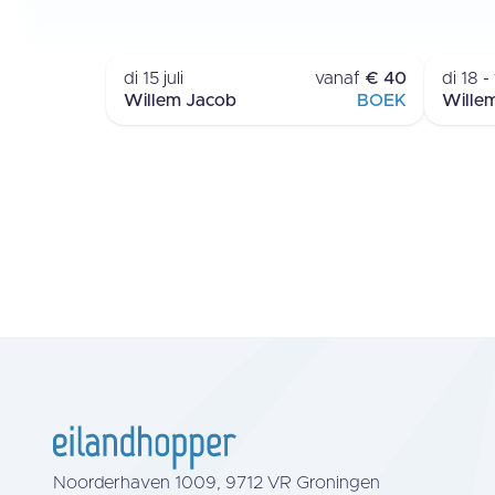
RONDVAART
H
TERSCHELLING
di 15 juli
vanaf
€ 40
di 18 
Willem Jacob
BOEK
Wille
Noorderhaven 1009, 9712 VR Groningen