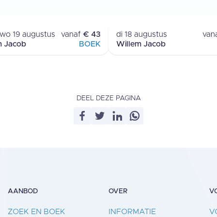
AVENOVERNACHTING
RONDVAART
TERSCHELLING
TERSCHELLING
- wo 19 augustus
vanaf
€ 43
di 18 augustus
van
m Jacob
BOEK
Willem Jacob
DEEL DEZE PAGINA
AANBOD
OVER
V
ZOEK EN BOEK
INFORMATIE
V