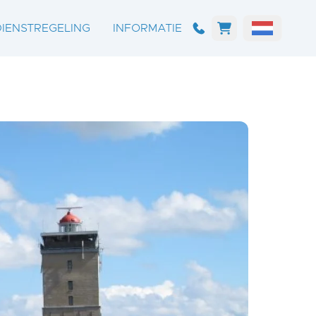
DIENSTREGELING
INFORMATIE
DIENSTREGELING
ALGEMEEN
OVERTOCHTEN
ONZE SCHEPEN
RONDVAARTEN
HAVENS
MEERDAAGSE REIZEN
ETEN EN DRINKEN
DROOGVALLEN
FAQ