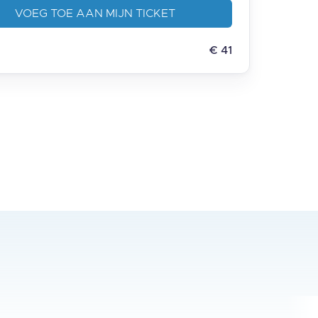
VOEG TOE AAN MIJN TICKET
€
41