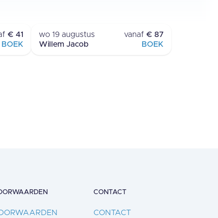
OVERTOCHT
TERSCHELLING - AMELAND
af
€ 41
wo 19 augustus
vanaf
€ 87
BOEK
Willem Jacob
BOEK
OORWAARDEN
CONTACT
OORWAARDEN
CONTACT