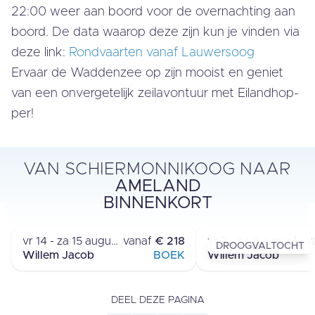
22:00 weer aan boord voor de over­nach­ting aan
boord. De data waarop deze zijn kun je vinden via
deze link:
Rond­vaar­ten vanaf Lau­wers­oog
Ervaar de Waddenzee op zijn mooist en geniet
van een on­ver­ge­te­lijk zei­l­avon­tuur met Ei­land­hop­
per!
VAN SCHIERMONNIKOOG NAAR
AMELAND
MEERDAAGSE REIS
MEERDAAGSE 
BINNENKORT
SCHIERMONNIKOOG - AMELAND
SCHIERMONNIKOOG 
›
vr 14 - za 15 augustus
vanaf
€ 218
vr 7 - za 8 augustus
v
DROOGVALTOCHT
Willem Jacob
BOEK
Willem Jacob
DEEL DEZE PAGINA