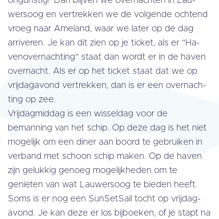
ongunstig? Dan blijven we over­nach­ten in Lau­
wers­oog en ver­trek­ken we de volgende ochtend
vroeg naar Ameland, waar we later op de dag
arriveren. Je kan dit zien op je ticket, als er "Ha­
ven­over­nach­ting" staat dan wordt er in de haven
overnacht. Als er op het ticket staat dat we op
vrij­dag­avond ver­trek­ken, dan is er een over­nach­
ting op zee.
Vrij­dag­mid­dag is een wisseldag voor de
bemanning van het schip. Op deze dag is het niet
mogelijk om een diner aan boord te gebruiken in
verband met schoon schip maken. Op de haven
zijn gelukkig genoeg mo­ge­lijk­he­den om te
genieten van wat Lau­wers­oog te bieden heeft.
Soms is er nog een Sun­Set­Sail tocht op vrij­dag­
avond. Je kan deze er los bijboeken, of je stapt na