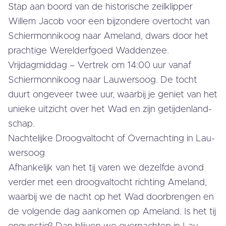
Stap aan boord van de his­to­ri­sche zeil­klip­per
Willem Jacob voor een bij­zon­de­re overtocht van
Schier­mon­nik­oog naar Ameland, dwars door het
prachtige We­rel­derf­goed Waddenzee.
Vrij­dag­mid­dag – Vertrek om 14:00 uur vanaf
Schier­mon­nik­oog naar Lau­wers­oog. De tocht
duurt ongeveer twee uur, waarbij je geniet van het
unieke uitzicht over het Wad en zijn ge­tij­den­land­
schap.
Nach­te­lij­ke Droog­val­tocht of Over­nach­ting in Lau­
wers­oog
Af­han­ke­lijk van het tij varen we dezelfde avond
verder met een droog­val­tocht richting Ameland,
waarbij we de nacht op het Wad door­bren­gen en
de volgende dag aankomen op Ameland. Is het tij