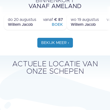
BINNENKORT
OVERTOCHT
RONDVAAR
VANAF AMELAND
AMELAND - SCHIERMONNIKOOG
AMELAND
›
do 20 augustus
vanaf
€ 87
wo 19 augustus
v
Willem Jacob
BOEK
Willem Jacob
BEKIJK MEER ›
ACTUELE LOCATIE VAN
ONZE SCHEPEN