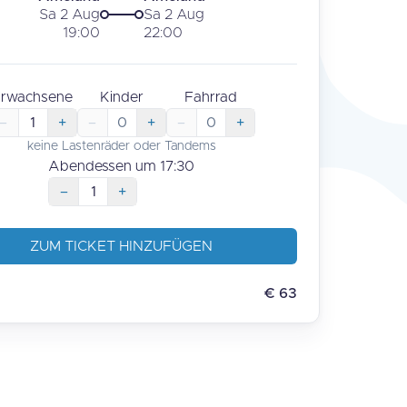
Sa 2 Aug
Sa 2 Aug
19:00
22:00
rwachsene
Kinder
Fahrrad
–
1
+
–
0
+
–
0
+
keine Lastenräder oder Tandems
Abendessen um
17:30
–
1
+
ZUM TICKET HINZUFÜGEN
€
63