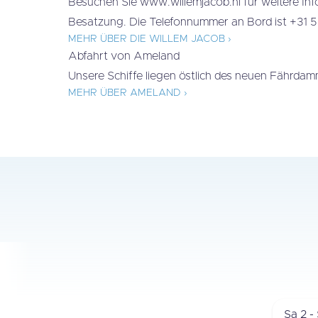
Besuchen Sie www.willemjacob.nl für weitere Inf
Besatzung. Die Telefonnummer an Bord ist +31 5
MEHR ÜBER DIE WILLEM JACOB ›
Abfahrt von Ameland
Unsere Schiffe liegen östlich des neuen Fährda
MEHR ÜBER AMELAND ›
Ü
Sa 2 -