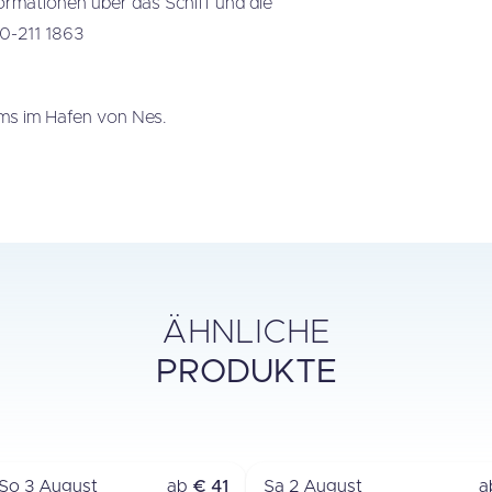
ormationen über das Schiff und die
0-211 1863
mms im Hafen von Nes.
ÄHNLICHE
PRODUKTE
BERNACHTUNG HAFEN
ÜBERFAHRT
AMELAND
LAUWERSOOG - AMEL
 So 3 August
ab
€ 41
Sa 2 August
a