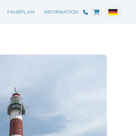
FAHRPLAN
INFORMATION
FAHRPLAN
ALLGEMEIN
ÜBERFAHRTEN
OUR SHIPS
RUNDFAHRT
HAFENS
MEHRTÄGIGE AUSFLÜGE
ESSEN UND TRINKEN
TROCKEN FALLEN
FAQ